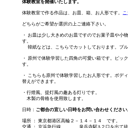
体験教室を開催いたします。
体験教室で作る作品は、お皿、箱、お人形です。
こ
どちらがご希望か選択の上ご連絡下さい。
・ お皿は少し大きめのお皿ですのでお菓子皿や小
す。
韓紙などは、こちらでカットしております。ブル
・ 原州で体験学習した四角の可愛い箱です。ピッ
す。
・ こちらも原州で体験学習したお人形です。ボデ
替えができます。
・行燈風、提灯風の趣ある灯りです。
木製の骨格を使用致します。
日時：
ご都合の宜しい日時をお問い合わせください
場所 ： 東京都港区高輪２－１４－１４ です。
交通 ： 京浜急行線 泉岳寺駅A２口を出て徒