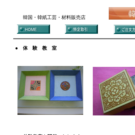
韓国・韓紙工芸・材料販売店
● 体 験 教 室